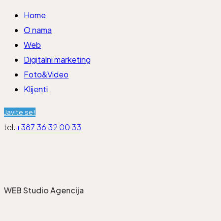
Home
O nama
Web
Digitalni marketing
Foto&Video
Klijenti
Javite se!
tel:
+387 36 32 00 33
WEB Studio Agencija