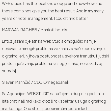
WEB studio has the local knowledge and know-how and
these combines give you the best result. And in my many
years of hotel management, I could't find better.
MARWAN RAGHEB / Marriott hotels
Entuzijazam djelatnika Web Studia omogućilo nam je
rješavanje mnogih problema vezanih za naše poslovanje u
digitalnoj eri. Njihova dostupnost u svakom trenutku i ljudski
pristup rješavanju problema razlog je našoj neraskidivoj
suradnji.
Slaven Marinčić / CEO Omegapaneli
Sa Agencijom WEB STUDIO sarađujemo dugi niz godina, te
ista prati naš rad kako kroz širok spektar usluga digitalnog
marketinga. Ono što ih posebnim čini jeste mlad i