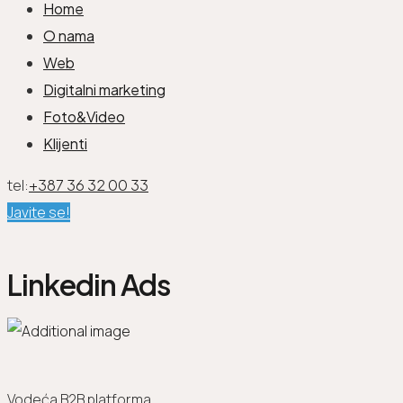
Home
O nama
Web
Digitalni marketing
Foto&Video
Klijenti
tel:
+387 36 32 00 33
Javite se!
Linkedin Ads
Vodeća B2B platforma