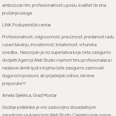
ambiciozan tim, profesionalnost u poslu, kvalitet i brzina
pružanja usluga.
LINK Poduzetnički centar
Profesionalnost, odgovornost, preciznost, predanost radu
i usavršavanju, inovativnost, kreativnost, vrhunska
izvedba... Neiscrpan je niz superlativa koje ćete zasigurno
dodjeliti Agenciji Web Studio i njenom timu profesionalaca i
nadasve divnih ljudi s kojima ćete zasigurno zasnovati
dugoročni poslovni, ali i prijateljski odnos. Iskrene
preporuke!!!
Amela Sjekirica, Grad Mostar
Osoblje poliklinike je vrlo zadovoljno dosadašnjom
saradnjom sa Agencijom Web Studio. Cijenimo prije svega