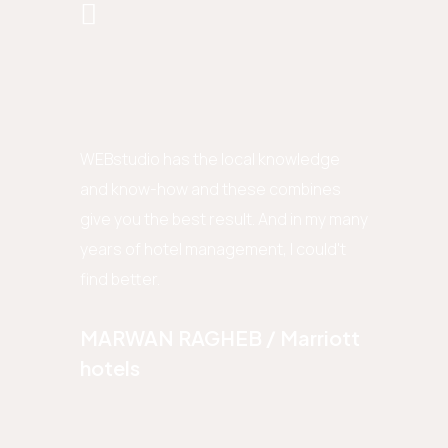
Entuzijaza
have been
WEBstudio has the local knowledge
omogućilo 
tise,
and know-how and these combines
problema v
em apart
give you the best result. And in my many
digitalnoj 
years of hotel management, I could't
svakom tren
e for
find better.
rješavanju
neraskidivo
MARWAN RAGHEB / Marriott
hotels
Slaven 
Omegap