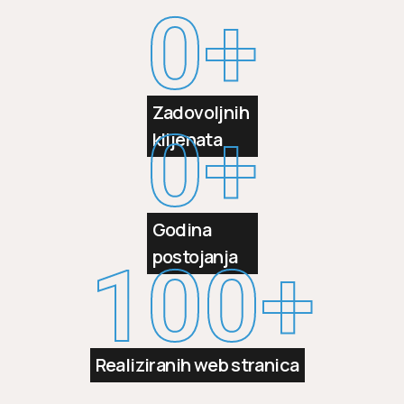
0
+
Zadovoljnih
0
+
klijenata
Godina
postojanja
100
+
Realiziranih web stranica