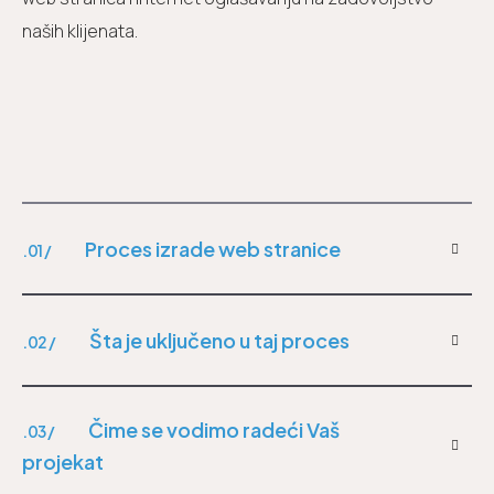
naših klijenata.
Proces izrade web stranice
.01 /
Šta je uključeno u taj proces
.02 /
Čime se vodimo radeći Vaš
.03 /
projekat